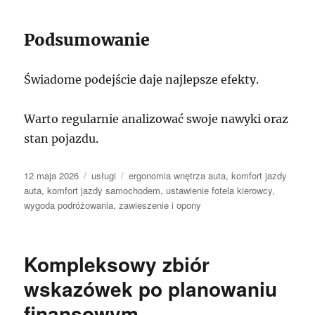
Podsumowanie
Świadome podejście daje najlepsze efekty.
Warto regularnie analizować swoje nawyki oraz
stan pojazdu.
Data
Kategorie
Tagi
12 maja 2026
usługi
ergonomia wnętrza auta
,
komfort jazdy
publikacji
auta
,
komfort jazdy samochodem
,
ustawienie fotela kierowcy
,
wygoda podróżowania
,
zawieszenie i opony
Kompleksowy zbiór
wskazówek po planowaniu
finansowym