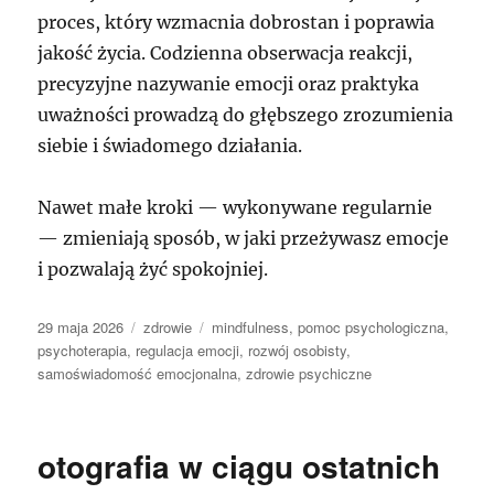
proces, który wzmacnia dobrostan i poprawia
jakość życia. Codzienna obserwacja reakcji,
precyzyjne nazywanie emocji oraz praktyka
uważności prowadzą do głębszego zrozumienia
siebie i świadomego działania.
Nawet małe kroki — wykonywane regularnie
— zmieniają sposób, w jaki przeżywasz emocje
i pozwalają żyć spokojniej.
Data
Kategorie
Tagi
29 maja 2026
zdrowie
mindfulness
,
pomoc psychologiczna
,
publikacji
psychoterapia
,
regulacja emocji
,
rozwój osobisty
,
samoświadomość emocjonalna
,
zdrowie psychiczne
otografia w ciągu ostatnich