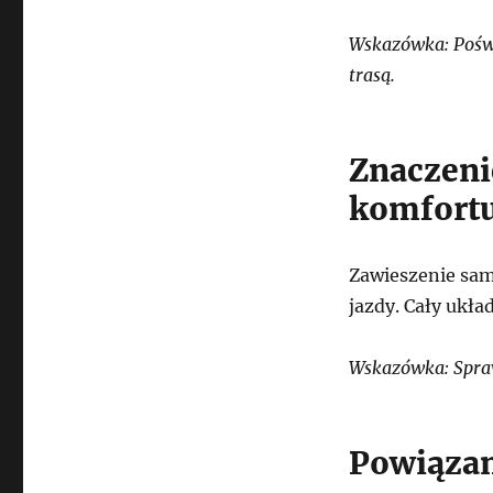
Wskazówka: Poświ
trasą.
Znaczeni
komfortu
Zawieszenie sam
jazdy. Cały ukła
Wskazówka: Spraw
Powiązan