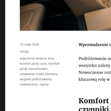
Data
12 maja 2026
Wprowadzenie d
publikacji
Kategorie
usługi
Tagi
ergonomia wnętrza auta
,
Podróżowanie a
komfort jazdy auta
,
komfort
wszystko zależy
jazdy samochodem
,
Nowoczesne roz
ustawienie fotela kierowcy
,
wygoda podróżowania
,
kluczową rolę w 
zawieszenie i opony
Komfort
czynniki