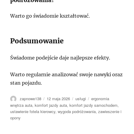
Warto go świadomie kształtować.
Podsumowanie
Świadome podejście daje najlepsze efekty.
Warto regularnie analizować swoje nawyki oraz
stan pojazdu.
Autor
Data
Kategorie
Tagi
zapnowe138
12 maja 2026
usługi
ergonomia
publikacji
wnętrza auta
,
komfort jazdy auta
,
komfort jazdy samochodem
,
ustawienie fotela kierowcy
,
wygoda podróżowania
,
zawieszenie i
opony