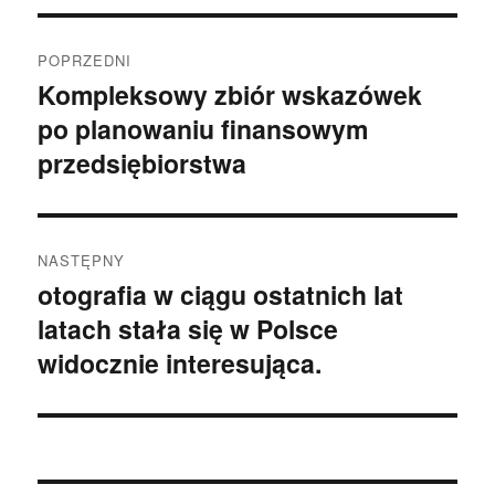
Nawigacja
POPRZEDNI
wpisu
Kompleksowy zbiór wskazówek
Poprzedni
po planowaniu finansowym
wpis:
przedsiębiorstwa
NASTĘPNY
otografia w ciągu ostatnich lat
Następny
latach stała się w Polsce
wpis:
widocznie interesująca.