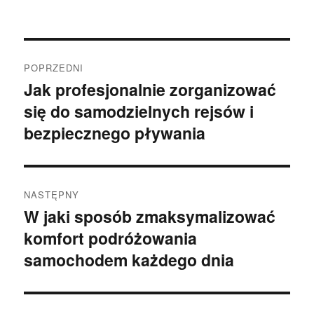
publikacji
Nawigacja
POPRZEDNI
wpisu
Jak profesjonalnie zorganizować
Poprzedni
się do samodzielnych rejsów i
wpis:
bezpiecznego pływania
NASTĘPNY
W jaki sposób zmaksymalizować
Następny
komfort podróżowania
wpis:
samochodem każdego dnia