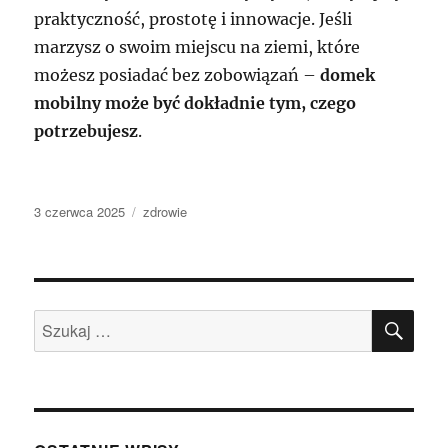
praktyczność, prostotę i innowacje. Jeśli
marzysz o swoim miejscu na ziemi, które
możesz posiadać bez zobowiązań –
domek
mobilny może być dokładnie tym, czego
potrzebujesz
.
Data
Kategorie
3 czerwca 2025
zdrowie
publikacji
SZU
Szukaj: