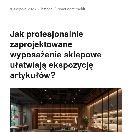
Data
Kategorie
Tagi
9 sierpnia 2026
biznes
producent mebli
publikacji
Jak profesjonalnie
zaprojektowane
wyposażenie sklepowe
ułatwiają ekspozycję
artykułów?