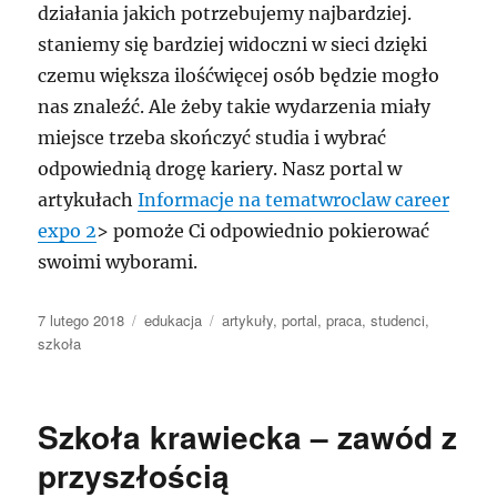
działania jakich potrzebujemy najbardziej.
staniemy się bardziej widoczni w sieci dzięki
czemu większa ilośćwięcej osób będzie mogło
nas znaleźć. Ale żeby takie wydarzenia miały
miejsce trzeba skończyć studia i wybrać
odpowiednią drogę kariery. Nasz portal w
artykułach
Informacje na tematwroclaw career
expo 2
> pomoże Ci odpowiednio pokierować
swoimi wyborami.
Data
Kategorie
Tagi
7 lutego 2018
edukacja
artykuły
,
portal
,
praca
,
studenci
,
publikacji
szkoła
Szkoła krawiecka – zawód z
przyszłością