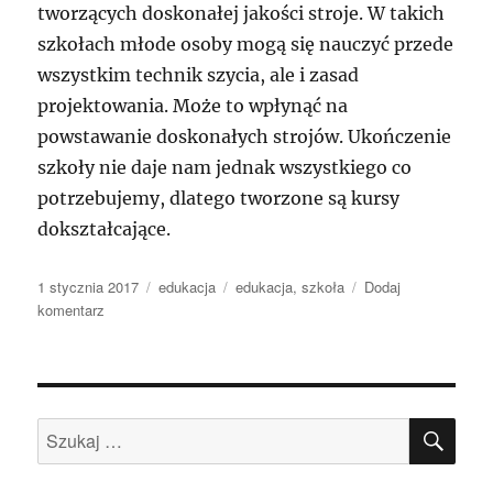
tworzących doskonałej jakości stroje. W takich
szkołach młode osoby mogą się nauczyć przede
wszystkim technik szycia, ale i zasad
projektowania. Może to wpłynąć na
powstawanie doskonałych strojów. Ukończenie
szkoły nie daje nam jednak wszystkiego co
potrzebujemy, dlatego tworzone są kursy
dokształcające.
Data
Kategorie
Tagi
1 stycznia 2017
edukacja
edukacja
,
szkoła
Dodaj
publikacji
do
komentarz
Szkoła
krawiecka
–
zawód
SZU
z
Szukaj:
przyszłością