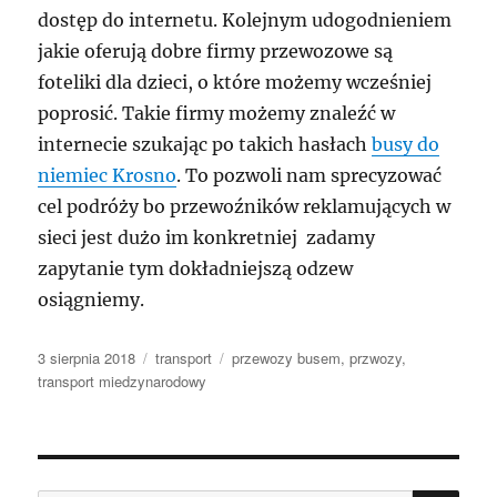
dostęp do internetu. Kolejnym udogodnieniem
jakie oferują dobre firmy przewozowe są
foteliki dla dzieci, o które możemy wcześniej
poprosić. Takie firmy możemy znaleźć w
internecie szukając po takich hasłach
busy do
niemiec Krosno
. To pozwoli nam sprecyzować
cel podróży bo przewoźników reklamujących w
sieci jest dużo im konkretniej zadamy
zapytanie tym dokładniejszą odzew
osiągniemy.
Data
Kategorie
Tagi
3 sierpnia 2018
transport
przewozy busem
,
przwozy
,
publikacji
transport miedzynarodowy