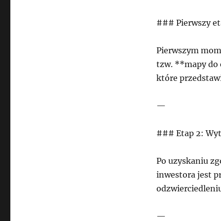
### Pierwszy e
Pierwszym momen
tzw. **mapy do 
które przedstawi
—
### Etap 2: Wyt
Po uzyskaniu zg
inwestora jest p
odzwierciedleniu
—