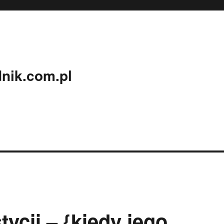
nik.com.pl
ycji – {kiedy jego