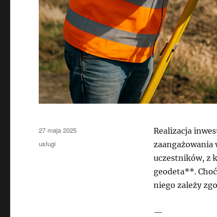
Data
27 maja 2025
Realizacja inwe
publikacji
Kategorie
usługi
zaangażowania w
uczestników, z 
geodeta**. Choć 
niego zależy zgo
—