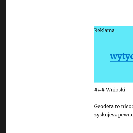
—
Reklama
wyty
### Wnioski
Geodeta to nieod
zyskujesz pewno