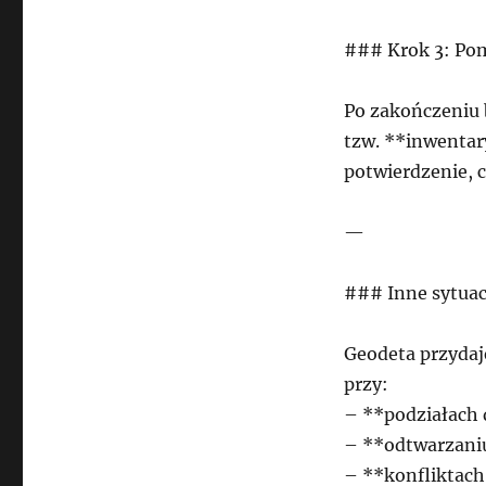
### Krok 3: Po
Po zakończeniu 
tzw. **inwentar
potwierdzenie, 
—
### Inne sytuac
Geodeta przydaje
przy:
– **podziałach 
– **odtwarzani
– **konfliktach