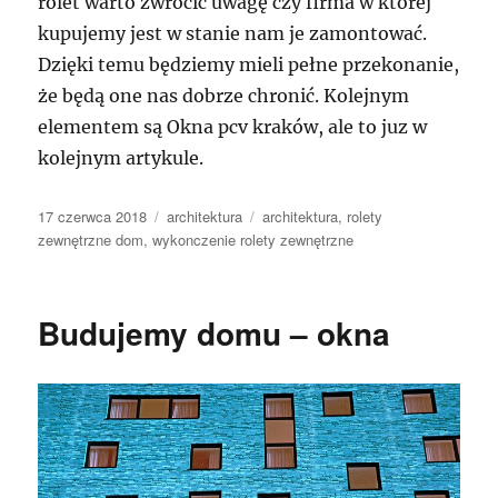
rolet warto zwrócić uwagę czy firma w której
kupujemy jest w stanie nam je zamontować.
Dzięki temu będziemy mieli pełne przekonanie,
że będą one nas dobrze chronić. Kolejnym
elementem są Okna pcv kraków, ale to juz w
kolejnym artykule.
Data
Kategorie
Tagi
17 czerwca 2018
architektura
architektura
,
rolety
publikacji
zewnętrzne dom
,
wykonczenie rolety zewnętrzne
Budujemy domu – okna