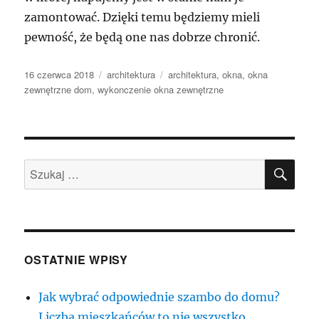
zamontować. Dzięki temu będziemy mieli
pewność, że będą one nas dobrze chronić.
Data
Kategorie
Tagi
16 czerwca 2018
architektura
architektura
,
okna
,
okna
publikacji
zewnętrzne dom
,
wykonczenie okna zewnętrzne
SZU
Szukaj:
OSTATNIE WPISY
Jak wybrać odpowiednie szambo do domu?
Liczba mieszkańców to nie wszystko.