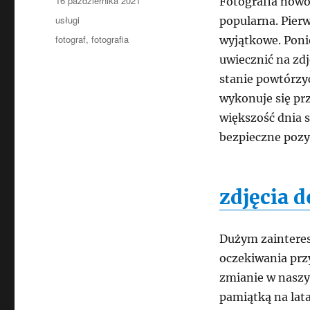
16 października 2021
Fotografia nowo
publikacji
Kategorie
usługi
popularna. Pierw
Tagi
fotograf
,
fotografia
wyjątkowe. Poni
uwiecznić na zd
stanie powtórzyć
wykonuje się pr
większość dnia s
bezpieczne pozy
zdjęcia 
Dużym zainteres
oczekiwania przy
zmianie w naszy
pamiątką na lat