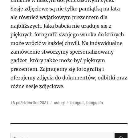
zmianie w naszym dotychczasowym życiu.
Sesje zdjęciowe są nie tylko pamiątką na lata
ale również wyjątkowym prezentem dla
najbliższych. Jaka babcia nie uraduje się z
pięknych fotografii swojego wnuka do których
może wrócić w każdej chwili. Na indywidualne
zamówienie stworzymy spersonalizowany
gadżet, który także może być pięknym
prezentem. Zajmujemy się fotografią i
oferujemy zdjęcia do dokumentów, odbitki oraz
różne sesje zdjęciowe.
Data
Kategorie
Tagi
16 października 2021
usługi
fotograf
,
fotografia
publikacji
SZU
Szukaj: