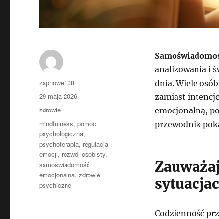
Samoświadomoś
analizowania i 
Autor
zapnowe138
dnia. Wiele osób
Data
29 maja 2026
zamiast intencj
publikacji
Kategorie
zdrowie
emocjonalną, pop
Tagi
mindfulness
,
pomoc
przewodnik pokaz
psychologiczna
,
psychoterapia
,
regulacja
emocji
,
rozwój osobisty
,
Zauważaj
samoświadomość
emocjonalna
,
zdrowie
sytuacja
psychiczne
Codzienność prz