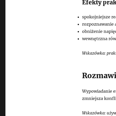
Efekty pra
spokojniejsze re
rozpoznawanie
obniżenie napię
wewnętrzna ró
Wskazówka: prakt
Rozmawia
Wypowiadanie em
zmniejsza konfli
Wskazówka: używ