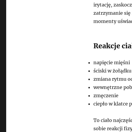
irytację, zaskoc
zatrzymanie się 
momenty uświado
Reakcje ci
napięcie mięśni
ściski w żołądku
zmiana rytmu o
wewnętrzne pob
zmęczenie
ciepło w klatce 
To ciało najczęś
sobie reakcji f