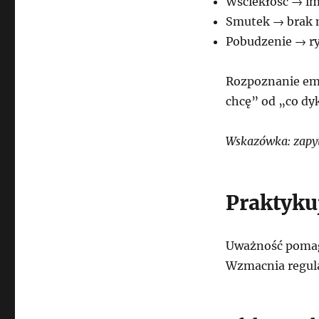
Wściekłość → im
Smutek → brak 
Pobudzenie → r
Rozpoznanie emo
chcę” od „co dy
Wskazówka: zapyt
Praktyku
Uważność pomaga
Wzmacnia regula