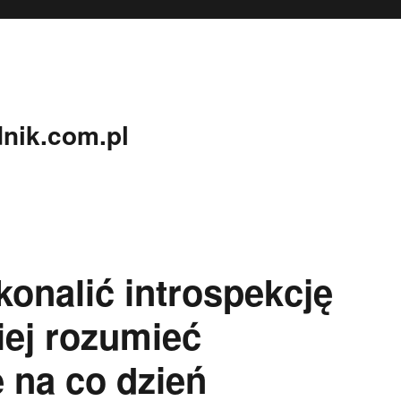
nik.com.pl
onalić introspekcję
iej rozumieć
 na co dzień