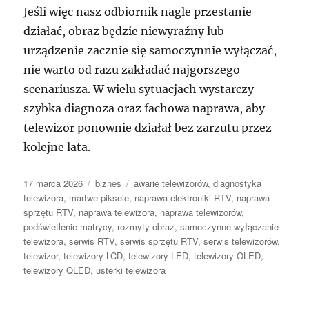
Jeśli więc nasz odbiornik nagle przestanie
działać, obraz będzie niewyraźny lub
urządzenie zacznie się samoczynnie wyłączać,
nie warto od razu zakładać najgorszego
scenariusza. W wielu sytuacjach wystarczy
szybka diagnoza oraz fachowa naprawa, aby
telewizor ponownie działał bez zarzutu przez
kolejne lata.
Data
Kategorie
Tagi
17 marca 2026
biznes
awarie telewizorów
,
diagnostyka
publikacji
telewizora
,
martwe piksele
,
naprawa elektroniki RTV
,
naprawa
sprzętu RTV
,
naprawa telewizora
,
naprawa telewizorów
,
podświetlenie matrycy
,
rozmyty obraz
,
samoczynne wyłączanie
telewizora
,
serwis RTV
,
serwis sprzętu RTV
,
serwis telewizorów
,
telewizor
,
telewizory LCD
,
telewizory LED
,
telewizory OLED
,
telewizory QLED
,
usterki telewizora