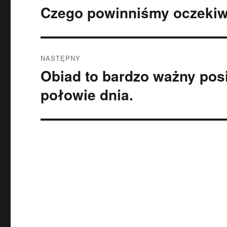
wpisu
Czego powinniśmy oczekiw
Poprzedni
wpis:
NASTĘPNY
Obiad to bardzo ważny pos
Następny
wpis:
połowie dnia.