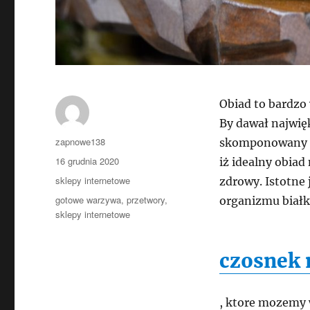
Obiad to bardzo
By dawał najwię
Autor
zapnowe138
skomponowany z
Data
16 grudnia 2020
iż idealny obiad
publikacji
Kategorie
sklepy internetowe
zdrowy. Istotne 
Tagi
gotowe warzywa
,
przetwory
,
organizmu białko
sklepy internetowe
czosnek
, ktore mozemy 