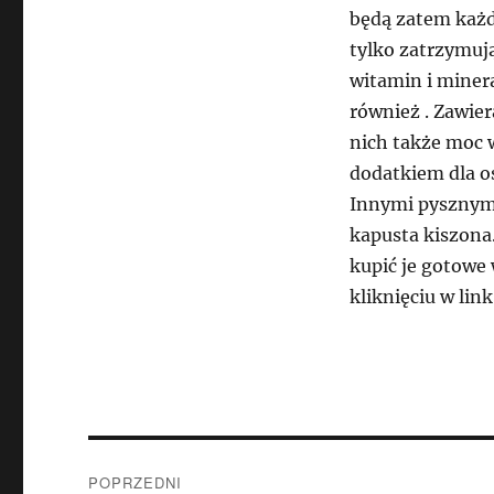
będą zatem każd
tylko zatrzymuj
witamin i mine
również . Zawie
nich także moc 
dodatkiem dla os
Innymi pysznymi
kapusta kiszona
kupić je gotowe 
kliknięciu w lin
Nawigacja
POPRZEDNI