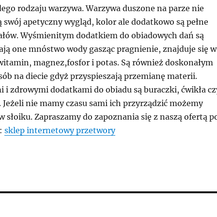
ego rodzaju warzywa. Warzywa duszone na parze nie
ą swój apetyczny wygląd, kolor ale dodatkowo są pełne
rałów. Wyśmienitym dodatkiem do obiadowych dań są
rają one mnóstwo wody gasząc pragnienie, znajduje się w
witamin, magnez,fosfor i potas. Są również doskonałym
ób na diecie gdyż przyspieszają przemianę materii.
 i zdrowymi dodatkami do obiadu są buraczki, ćwikła cz
. Jeżeli nie mamy czasu sami ich przyrządzić możemy
w słoiku. Zapraszamy do zapoznania się z naszą ofertą p
k:
sklep internetowy przetwory