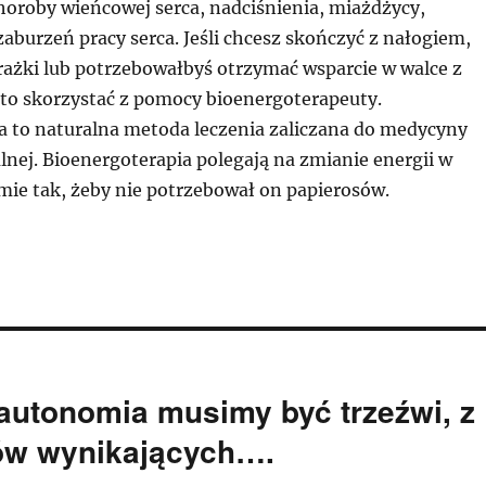
horoby wieńcowej serca, nadciśnienia, miażdżycy,
 zaburzeń pracy serca. Jeśli chcesz skończyć z nałogiem,
orażki lub potrzebowałbyś otrzymać wsparcie w walce z
to skorzystać z pomocy bioenergoterapeuty.
a to naturalna metoda leczenia zaliczana do medycyny
nej. Bioenergoterapia polegają na zmianie energii w
ie tak, żeby nie potrzebował on papierosów.
 autonomia musimy być trzeźwi, z
sów wynikających….