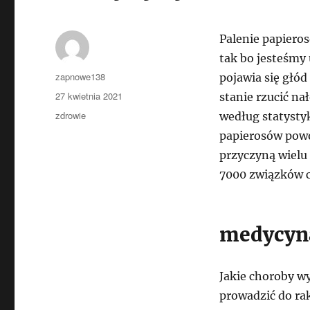
Palenie papieros
tak bo jesteśmy
Autor
zapnowe138
pojawia się głód
Data
27 kwietnia 2021
stanie rzucić na
publikacji
Kategorie
zdrowie
według statystyk
papierosów powo
przyczyną wielu
7000 związków c
medycyna
Jakie choroby w
prowadzić do rak