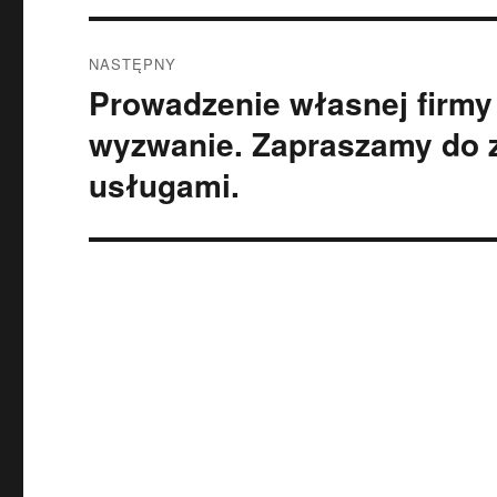
NASTĘPNY
Prowadzenie własnej firmy 
Następny
wpis:
wyzwanie. Zapraszamy do z
usługami.