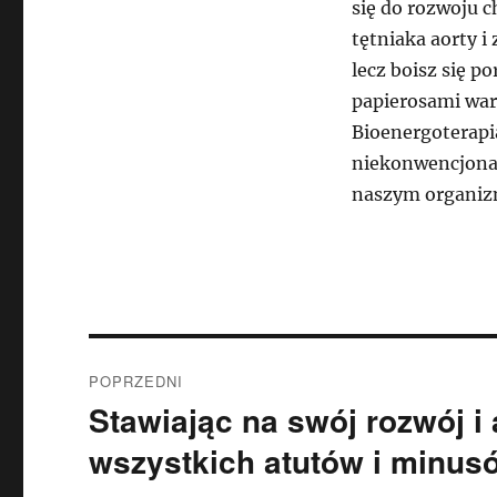
się do rozwoju c
tętniaka aorty i
lecz boisz się p
papierosami war
Bioenergoterapi
niekonwencjonal
naszym organizm
Nawigacja
POPRZEDNI
wpisu
Stawiając na swój rozwój i
Poprzedni
wpis:
wszystkich atutów i minu