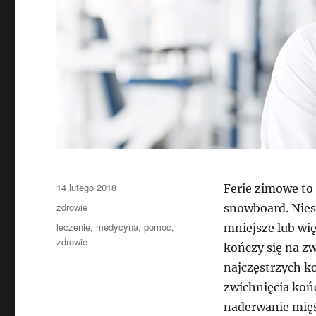
Data
14 lutego 2018
Ferie zimowe to 
publikacji
Kategorie
zdrowie
snowboard. Niest
Tagi
leczenie
,
medycyna
,
pomoc
,
mniejsze lub wi
zdrowie
kończy się na z
najczęstrzych ko
zwichnięcia koń
naderwanie mięś