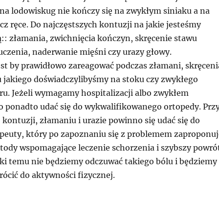
na lodowiskug nie kończy się na zwykłym siniaku a na
z ręce. Do najczęstszych kontuzji na jakie jesteśmy
ą:: złamania, zwichnięcia kończyn, skręcenie stawu
uczenia, naderwanie mięśni czy urazy głowy.
est by prawidłowo zareagować podczas złamani, skręceni
u jakiego doświadczylibyśmy na stoku czy zwykłego
u. Jeżeli wymagamy hospitalizacji albo zwykłem
to ponadto udać się do wykwalifikowanego ortopedy. Prz
kontuzji, złamaniu i urazie powinno się udać się do
rapeuty, który po zapoznaniu się z problemem zaproponuj
ody wspomagające leczenie schorzenia i szybszy powró
ęki temu nie będziemy odczuwać takiego bólu i będziemy
rócić do aktywności fizycznej.