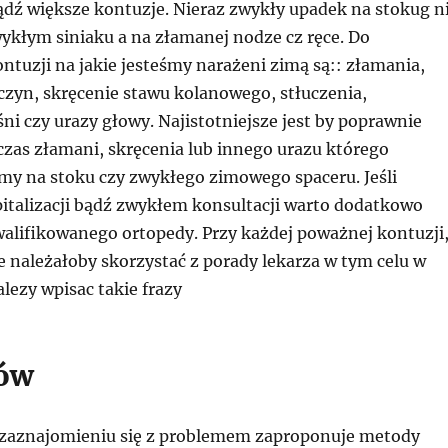
dź większe kontuzje. Nieraz zwykły upadek na stokug n
wykłym siniaku a na złamanej nodze cz ręce. Do
ntuzji na jakie jesteśmy narażeni zimą są:: złamania,
czyn, skręcenie stawu kolanowego, stłuczenia,
i czy urazy głowy. Najistotniejsze jest by poprawnie
zas złamani, skręcenia lub innego urazu którego
my na stoku czy zwykłego zimowego spaceru. Jeśli
alizacji bądź zwykłem konsultacji warto dodatkowo
walifikowanego ortopedy. Przy każdej poważnej kontuzji
e należałoby skorzystać z porady lekarza w tym celu w
lezy wpisac takie frazy
ków
o zaznajomieniu się z problemem zaproponuje metody