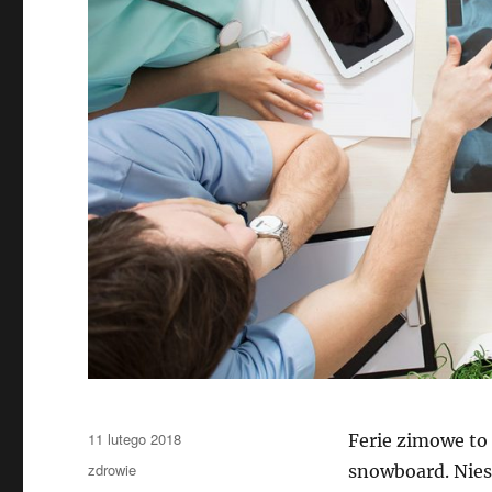
Data
11 lutego 2018
Ferie zimowe to 
publikacji
Kategorie
zdrowie
snowboard. Niest