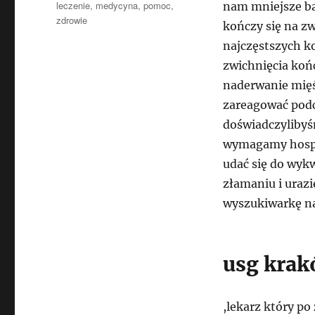
Tagi
leczenie
,
medycyna
,
pomoc
,
nam mniejsze bą
zdrowie
kończy się na z
najczęstszych ko
zwichnięcia koń
naderwanie mięśn
zareagować podc
doświadczylibyś
wymagamy hospit
udać się do wyk
złamaniu i urazi
wyszukiwarkę na
usg kra
,lekarz który p