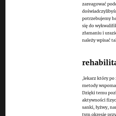
zareagować podc
doświadczylibyś
potrzebujemy hos
się do wykwalif
złamaniu i urazi
należy wpisać ta
rehabilit
,lekarz który p
metody wspomaga
Dzięki temu pozb
aktywności fizyc
sanki, łyżwy, na
tym okresie przy