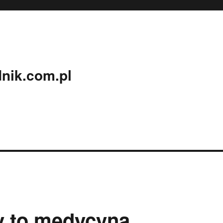
nik.com.pl
y to medycyna