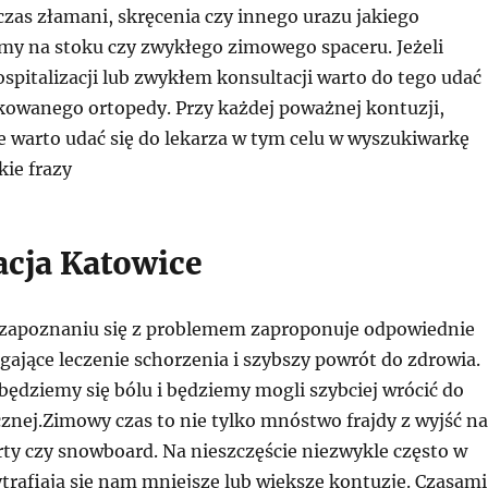
zas złamani, skręcenia czy innego urazu jakiego
my na stoku czy zwykłego zimowego spaceru. Jeżeli
pitalizacji lub zwykłem konsultacji warto do tego udać
ikowanego ortopedy. Przy każdej poważnej kontuzji,
e warto udać się do lekarza w tym celu w wyszukiwarkę
kie frazy
acja Katowice
o zapoznaniu się z problemem zaproponuje odpowiednie
jące leczenie schorzenia i szybszy powrót do zdrowia.
ędziemy się bólu i będziemy mogli szybciej wrócić do
znej.Zimowy czas to nie tylko mnóstwo frajdy z wyjść na
rty czy snowboard. Na nieszczęście niezwykle często w
trafiają się nam mniejsze lub większe kontuzje. Czasami