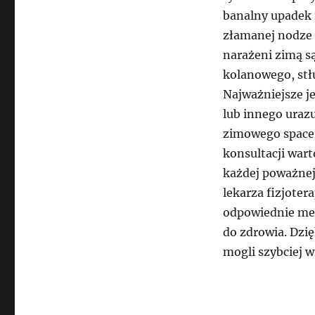
banalny upadek 
złamanej nodze c
narażeni zimą s
kolanowego, stł
Najważniejsze j
lub innego uraz
zimowego spacer
konsultacji war
każdej poważnej 
lekarza fizjote
odpowiednie met
do zdrowia. Dzi
mogli szybciej w