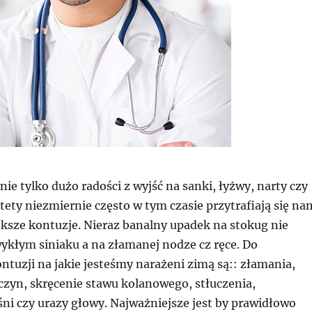
nie tylko dużo radości z wyjść na sanki, łyżwy, narty czy
ety niezmiernie często w tym czasie przytrafiają się na
ększe kontuzje. Nieraz banalny upadek na stokug nie
wykłym siniaku a na złamanej nodze cz ręce. Do
ntuzji na jakie jesteśmy narażeni zimą są:: złamania,
czyn, skręcenie stawu kolanowego, stłuczenia,
ni czy urazy głowy. Najważniejsze jest by prawidłowo