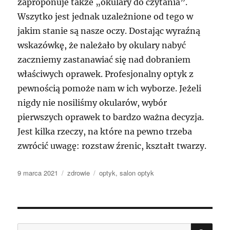
zaproponuje także „okulary do czytania”.
Wszytko jest jednak uzależnione od tego w
jakim stanie są nasze oczy. Dostając wyraźną
wskazówkę, że należało by okulary nabyć
zaczniemy zastanawiać się nad dobraniem
właściwych oprawek. Profesjonalny optyk z
pewnością pomoże nam w ich wyborze. Jeżeli
nigdy nie nosiliśmy okularów, wybór
pierwszych oprawek to bardzo ważna decyzja.
Jest kilka rzeczy, na które na pewno trzeba
zwrócić uwagę: rozstaw źrenic, kształt twarzy.
Data
Kategorie
Tagi
9 marca 2021
zdrowie
optyk
,
salon optyk
publikacji
SZU