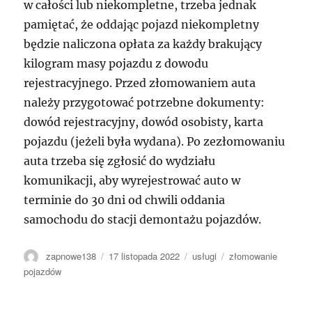
w całości lub niekompletne, trzeba jednak
pamiętać, że oddając pojazd niekompletny
będzie naliczona opłata za każdy brakujący
kilogram masy pojazdu z dowodu
rejestracyjnego. Przed złomowaniem auta
należy przygotować potrzebne dokumenty:
dowód rejestracyjny, dowód osobisty, karta
pojazdu (jeżeli była wydana). Po zezłomowaniu
auta trzeba się zgłosić do wydziału
komunikacji, aby wyrejestrować auto w
terminie do 30 dni od chwili oddania
samochodu do stacji demontażu pojazdów.
Autor
Data
Kategorie
Tagi
zapnowe138
17 listopada 2022
usługi
złomowanie
publikacji
pojazdów