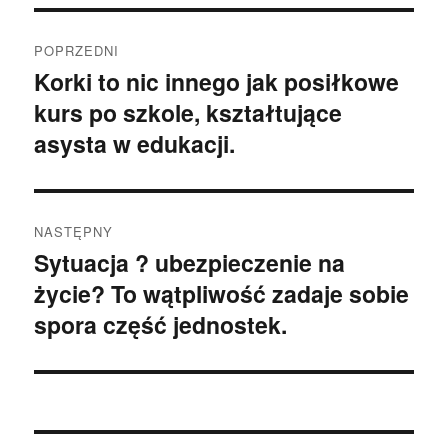
Nawigacja
POPRZEDNI
wpisu
Korki to nic innego jak posiłkowe
Poprzedni
kurs po szkole, kształtujące
wpis:
asysta w edukacji.
NASTĘPNY
Sytuacja ? ubezpieczenie na
Następny
życie? To wątpliwość zadaje sobie
wpis:
spora część jednostek.